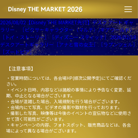
2026/08/02【Disney THE MARKET先行】デスク アート ギャ
ラリー ［ピクサーキャラクター（マルチ）/ギアワールド］
［トイ・ストーリー］［ディズニー スティッチ］
2026/02/18
デスクアートギャラリー［アナと雪の女王］［ラプンツェル］
［ズートピア］
【注意事項】
・営業時間については、各会場HP(順次公開予定)にてご確認くだ
さい。
・イベント日時、内容などは諸般の事情により予告なく変更、延
期、中止となる場合がございます。
・会場が混雑した場合、入場規制を行う場合がございます。
・会場内にて写真、ビデオの撮影や取材を行っております。
・撮影した写真、映像等は今後のイベントの宣伝物などに使用さ
せて頂く可能性がございます。
・キャンペーンの内容、フォトスポット、販売商品などは、各会
場によって異なる場合がございます。