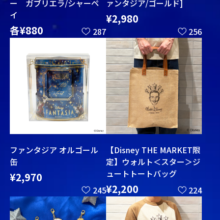
ー ガブリエラ/シャーペ
ァンタジア/ゴールド]
イ
¥2,980
各¥880
287
256
ファンタジア オルゴール
【Disney THE MARKET限
缶
定】ウォルト＜スター＞ジ
ュートトートバッグ
¥2,970
¥2,200
245
224