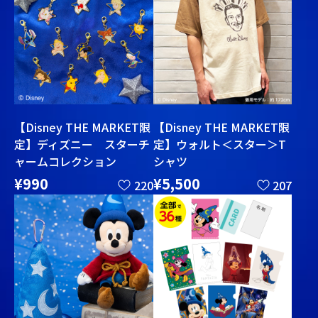
【Disney THE MARKET限
【Disney THE MARKET限
定】ディズニー スターチ
定】ウォルト＜スター＞T
ャームコレクション
シャツ
¥990
¥5,500
220
207