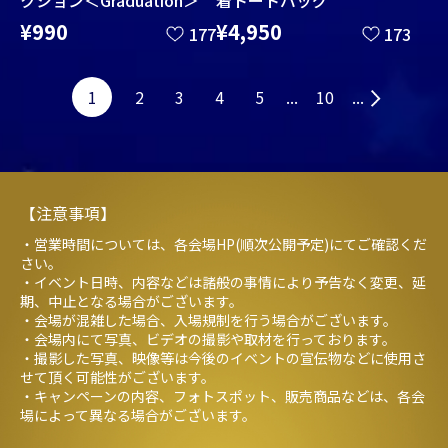
クション＜Graduation＞
着トートバッグ
¥990
¥4,950
177
173
1
2
3
4
5
...
10
...
【注意事項】
・営業時間については、各会場HP(順次公開予定)にてご確認くだ
さい。
・イベント日時、内容などは諸般の事情により予告なく変更、延
期、中止となる場合がございます。
・会場が混雑した場合、入場規制を行う場合がございます。
・会場内にて写真、ビデオの撮影や取材を行っております。
・撮影した写真、映像等は今後のイベントの宣伝物などに使用さ
せて頂く可能性がございます。
・キャンペーンの内容、フォトスポット、販売商品などは、各会
場によって異なる場合がございます。