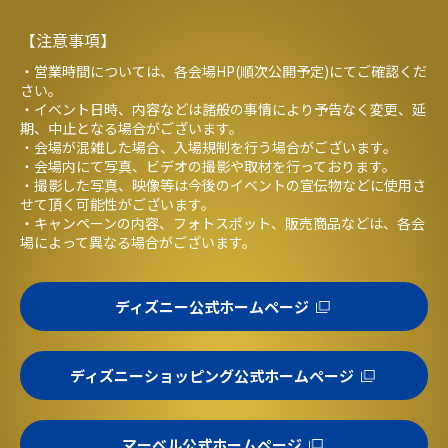
【注意事項】
・営業時間については、各会場HP(順次公開予定)にてご確認くだ
さい。
・イベント日時、内容などは諸般の事情により予告なく変更、延
期、中止となる場合がございます。
・会場が混雑した場合、入場規制を行う場合がございます。
・会場内にて写真、ビデオの撮影や取材を行っております。
・撮影した写真、映像等は今後のイベントの宣伝物などに使用さ
せて頂く可能性がございます。
・キャンペーンの内容、フォトスポット、販売商品などは、各会
場によって異なる場合がございます。
ディズニー公式ホームページ
ディズニーショッピング公式ホームページ
マーベル公式ホームページ