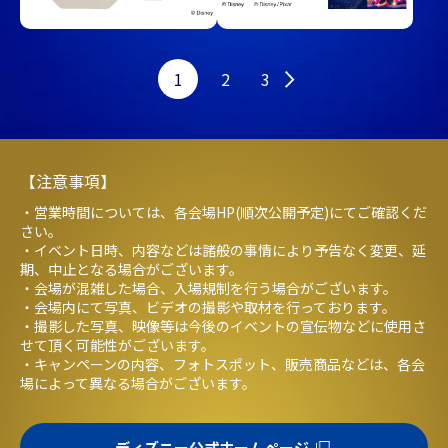
1
2
3
【注意事項】
・営業時間については、各会場HP(順次公開予定)にてご確認くだ
さい。
・イベント日時、内容などは諸般の事情により予告なく変更、延
期、中止となる場合がございます。
・会場が混雑した場合、入場規制を行う場合がございます。
・会場内にて写真、ビデオの撮影や取材を行っております。
・撮影した写真、映像等は今後のイベントの宣伝物などに使用さ
せて頂く可能性がございます。
・キャンペーンの内容、フォトスポット、販売商品などは、各会
場によって異なる場合がございます。
ディズニー公式ホームページ