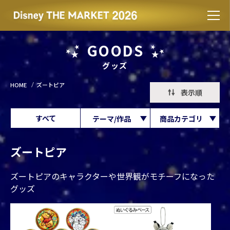
GOODS
グッズ
HOME
ズートピア
表示順
すべて
テーマ/作品
商品カテゴリ
ズートピア
ズートピアのキャラクターや世界観がモチーフになった
グッズ